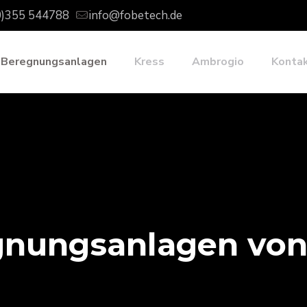
0)355 544788
info@fobetech.de
Beregnungsanlagen
Kress
Ambrogio
Konta
gnungsanlagen von