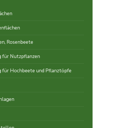
lächen
enflächen
en, Rosenbeete
ech
 für Nutzpflanzen
 für Hochbeete und Pflanztöpfe
nlagen
tellen