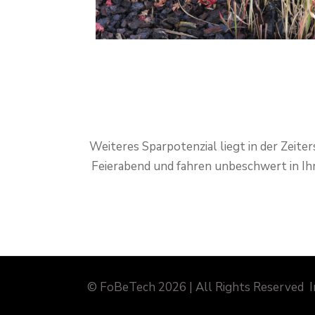
Weiteres Sparpotenzial liegt in der Zeite
Feierabend und fahren unbeschwert in Ih
© FoBeTech 2026 | All Rights Reserved