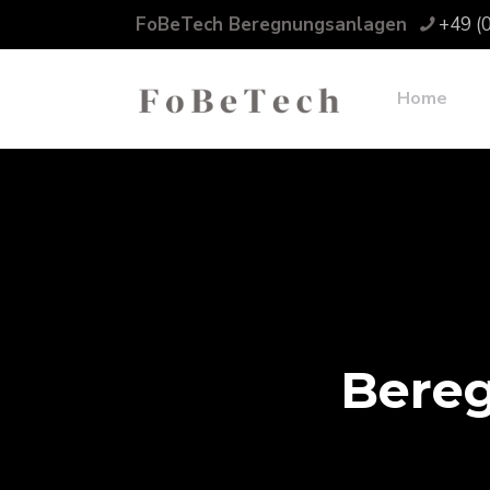
FoBeTech Beregnungsanlagen
+49 (
Home
Bere