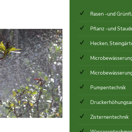
Rasen -und Grünf
Pflanz -und Staud
Hecken, Steingärt
 von FoBeT
Microbewässerung
Microbewässerung
Pumpentechnik
Druckerhöhungsa
Zisternentechnik
Wasserentnahmes